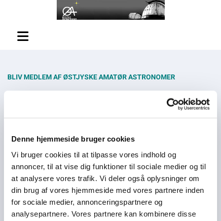
BLIV MEDLEM AF ØSTJYSKE AMATØR ASTRONOMER
Medlemsfordele:
Medlemsmøder 11 gange om året
Udflugter
Denne hjemmeside bruger cookies
Kontakt til erfarne amatørastronomer
Vi bruger cookies til at tilpasse vores indhold og
Adgang til klubbens teleskop
annoncer, til at vise dig funktioner til sociale medier og til
at analysere vores trafik. Vi deler også oplysninger om
din brug af vores hjemmeside med vores partnere inden
Medlemskab koster for tiden 300 kroner om året.
for sociale medier, annonceringspartnere og
Personer under 15 år kan ifølge en voksen deltage gratis
analysepartnere. Vores partnere kan kombinere disse