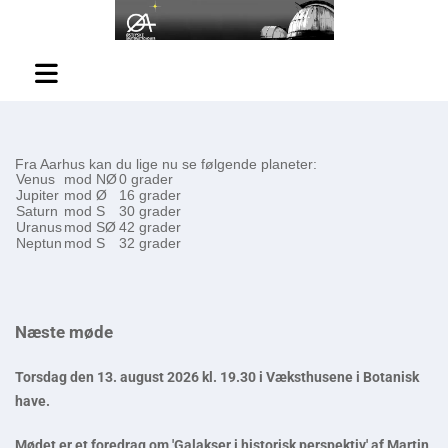
Fra Aarhus kan du lige nu se følgende planeter:
Venus
mod NØ
0 grader
Jupiter
mod Ø
16 grader
Saturn
mod S
30 grader
Uranus
mod SØ
42 grader
Neptun
mod S
32 grader
Næste møde
Torsdag den 13. august 2026 kl. 19.30 i Væksthusene i Botanisk
have.
Mødet er et foredrag om 'Galakser i historisk perspektiv' af Martin