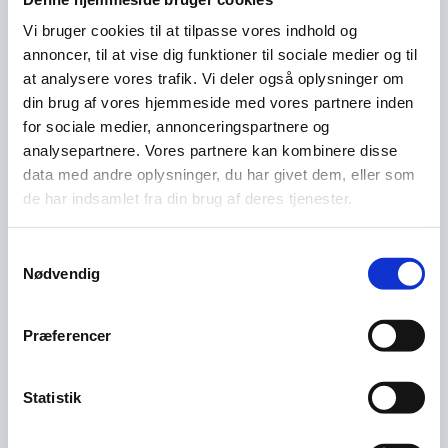
- og meget andet ...
Vi bruger cookies til at tilpasse vores indhold og
Uanset om du er nybegynder eller erfaren, om du har
annoncer, til at vise dig funktioner til sociale medier og til
hele udstyret derhjemme, eller du gerne vil bruge
at analysere vores trafik. Vi deler også oplysninger om
klubbens, er du velkommen til at kigge ind.
din brug af vores hjemmeside med vores partnere inden
for sociale medier, annonceringspartnere og
Du får hjælp til og opmuntring til at komme igang - og til
analysepartnere. Vores partnere kan kombinere disse
at komme videre. Og du får adgang til astronomi-miljøet
data med andre oplysninger, du har givet dem, eller som
i Danmark og hele verden!
de har indsamlet fra din brug af deres tjenester.
Se hvornår vi har
mødeaftner i kalenderen
.
Samtykkevalg
Tag en tur forbi
vores
Facebook side
, hvor du kan stille
Nødvendig
spørgsmål.
Præferencer
Statistik