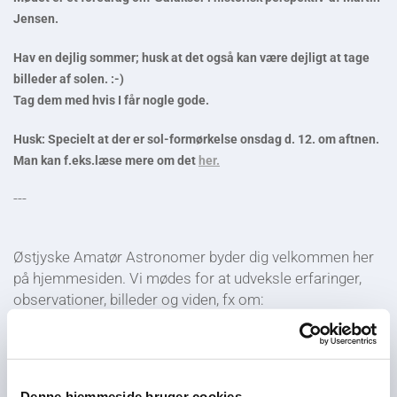
Jensen.
Hav en dejlig sommer; husk at det også kan være dejligt at tage
billeder af solen. :-)
Tag dem med hvis I får nogle gode.
Husk: Specielt at der er sol-formørkelse onsdag d. 12. om aftnen.
Man kan f.eks.læse mere om det
her.
---
Østjyske Amatør Astronomer byder dig velkommen her
på hjemmesiden. Vi mødes for at udveksle erfaringer,
observationer, billeder og viden, fx om:
observationspraksis
emner som asteroider, solen og variable stjerner
kikkertgrej
Denne hjemmeside bruger cookies