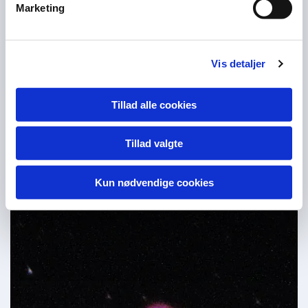
Marketing
Vis detaljer
Tillad alle cookies
Tillad valgte
Jan Bertelsens billede af Deer Lick Galaxy
Kun nødvendige cookies