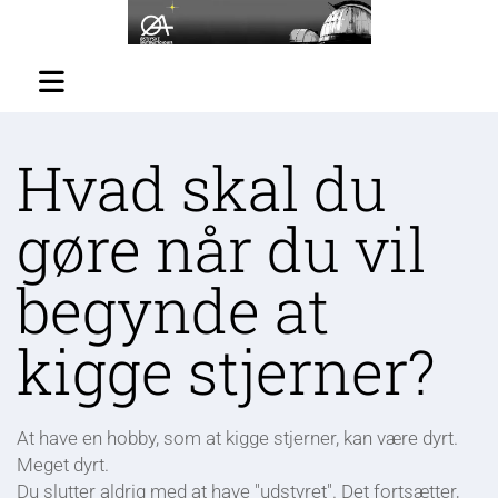
Hvad skal du
gøre når du vil
begynde at
kigge stjerner?
At have en hobby, som at kigge stjerner, kan være dyrt.
Meget dyrt.
Du slutter aldrig med at have "udstyret". Det fortsætter,