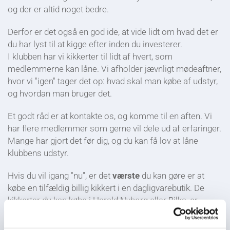
og der er altid noget bedre.
Derfor er det også en god ide, at vide lidt om hvad det er
du har lyst til at kigge efter inden du investerer.
I klubben har vi kikkerter til lidt af hvert, som
medlemmerne kan låne. Vi afholder jævnligt mødeaftner,
hvor vi "igen" tager det op: hvad skal man købe af udstyr,
og hvordan man bruger det.
Et godt råd er at kontakte os, og komme til en aften. Vi
har flere medlemmer som gerne vil dele ud af erfaringer.
Mange har gjort det før dig, og du kan få lov at låne
klubbens udstyr.
Hvis du vil igang "nu", er det
værste
du kan gøre er at
købe en tilfældig billig kikkert i en dagligvarebutik. De
kikkerter du kan købe i Harald Nyborg eller Bilka, er
måske lavet ud fra et godt ønske om at lave en billig
kikkert. Men når man gør det, så sparer man også steder